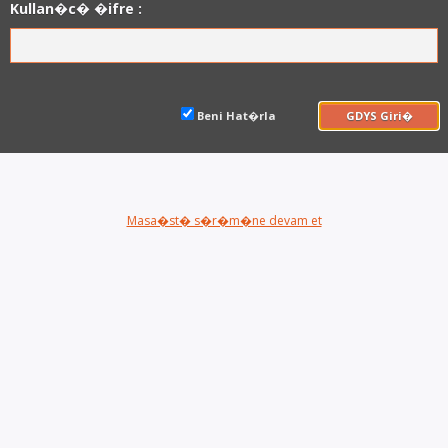
Kullan�c� �ifre :
Beni Hat�rla
GDYS Giri�
Masa�st� s�r�m�ne devam et