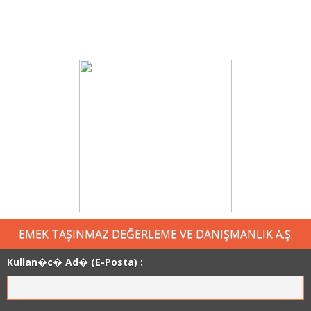
EMEK TAŞINMAZ DEĞERLEME VE DANIŞMANLIK A.Ş.
Kullan�c� Ad� (E-Posta) :